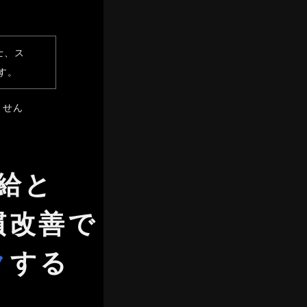
士、ス
す。
ません
給と
慣改善で
ク
する