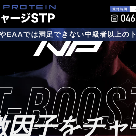
やEAAでは満足できない中級者以上の
T-BOOS
激因子をチャ