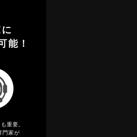
家に
が可能！
しも重要。
専門家が