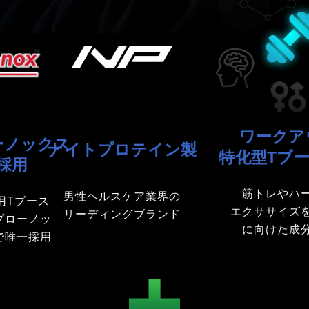
ワークア
ーノックス
ナイトプロテイン製
特化型Tブ
採用
筋トレやハ
男性ヘルスケア業界の
用Tブース
エクササイズ
リーディングブランド
プローノッ
に向けた成
で唯一採用