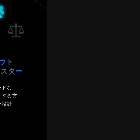
ウト
ースター
ードな
をする方
分設計