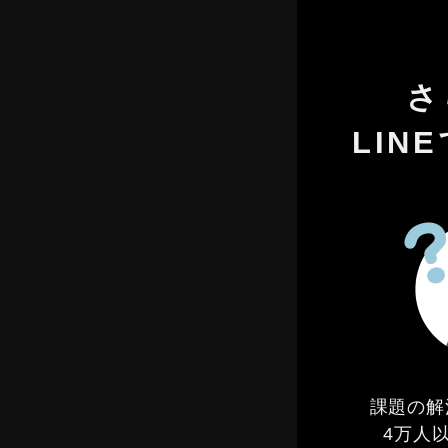
さ
LIN
課題の解
4万人