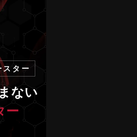
ースター
まない
ター