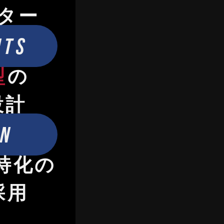
ター
NTS
型
の
設計
ON
特化の
採用