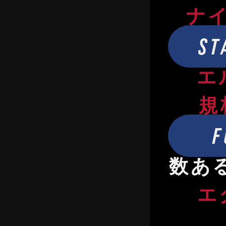
ナ
ST
エ
規
F
数あ
エ