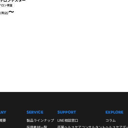
テロンテスター
テロン検査
0
〜
(税込)
ANY
SERVICE
SUPPORT
EXPLORE
概要
製品ラインナップ
LINE相談窓口
コラム
採用素材一覧
所属ヘルスケアコンサルタント
ヘルスケアデ